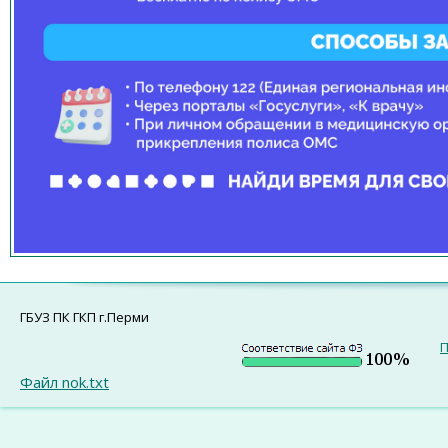
ГБУЗ ПК ГКП г.Перми
П
Файл nok.txt