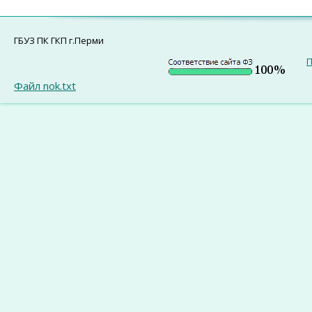
ГБУЗ ПК ГКП г.Перми
П
Файл nok.txt