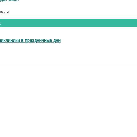
вости
А
иклиники в праздничные дни