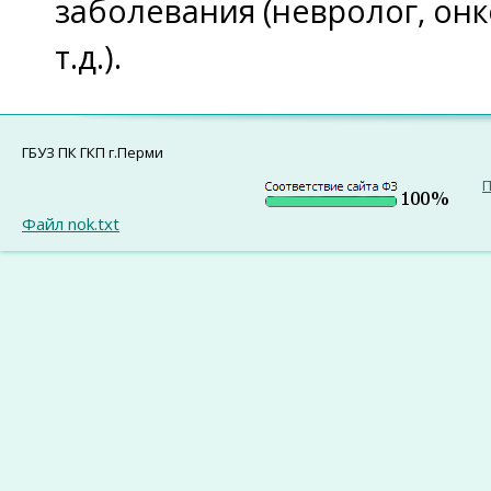
заболевания (
невролог, онк
т.д.).
ГБУЗ ПК ГКП г.Перми
П
Файл nok.txt