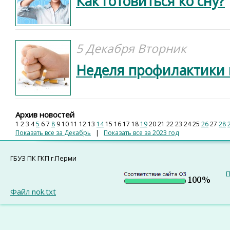
Как готовиться ко сну?
5 Декабря Вторник
Неделя профилактики 
Архив новостей
1
2
3
4
5
6
7
8
9
10
11
12
13
14
15
16
17
18
19
20
21
22
23
24
25
26
27
28
Показать все за Декабрь
|
Показать все за 2023 год
ГБУЗ ПК ГКП г.Перми
П
Файл nok.txt