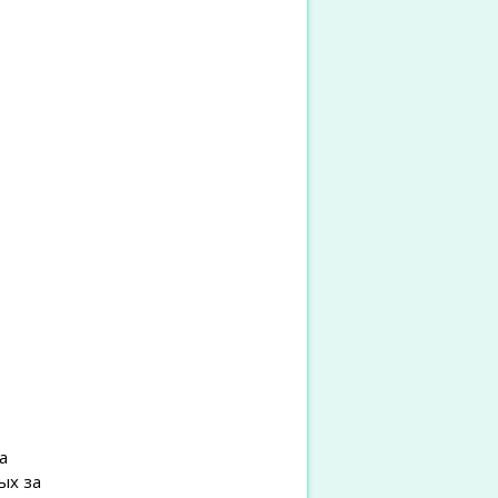
а
ых за